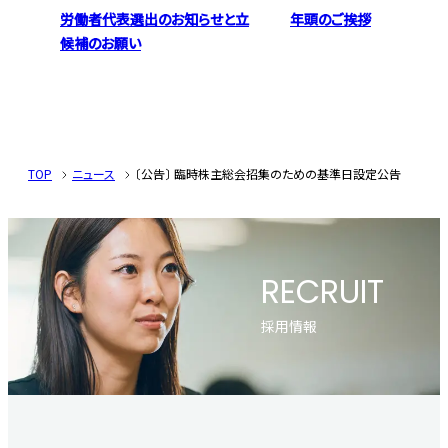
労働者代表選出のお知らせと立
年頭のご挨拶
候補のお願い
TOP
ニュース
〔公告〕 臨時株主総会招集のための基準日設定公告
RECRUIT
採用情報