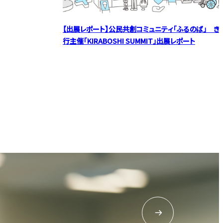
【出展レポート】公民共創コミュニティ「ふるのば」 き
行主催「KIRABOSHI SUMMIT」出展レポート