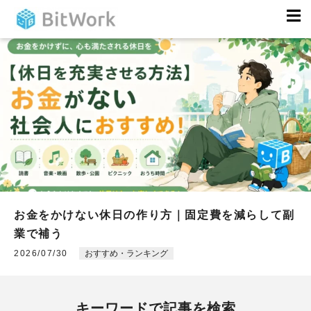
中学生・高校生は副業でいくら稼げる？働ける年齢
お金をかけない休日の作り方｜固定費を減らして副
年末年始に稼げる短期副業｜割増賃金でお得に働く
のルール
業で補う
コツ
2026/07/30
おすすめ・ランキング
おすすめ・ランキング
おすすめ・ランキング
キーワードで記事を検索