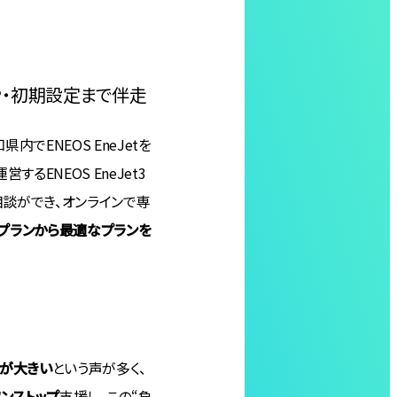
し
P・初期設定まで伴走
でENEOS EneJetを
ENEOS EneJet3
談ができ、オンラインで専
のプランから最適なプランを
担が大きい
という声が多く、
ンストップ
支援し、この“負