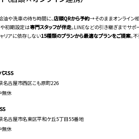
：給油や洗車の待ち時間に、
店頭QRから予約
→そのままオンライン
Pや初期設定は
専門スタッフが伴走
。LINEなどの引き継ぎまでサポ
キャリアに依存しない
15種類のプランから最適なプランをご提案
。
イパスSS
愛知県名古屋市西区こも原町226
中無休
SS
愛知県名古屋市名東区平和ケ丘5丁目55番地
中無休