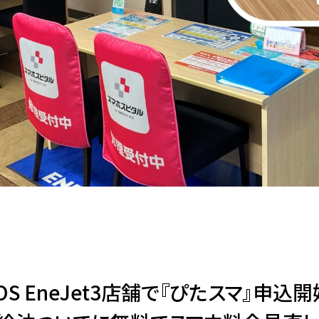
OS EneJet3店舗で『ぴたスマ』申