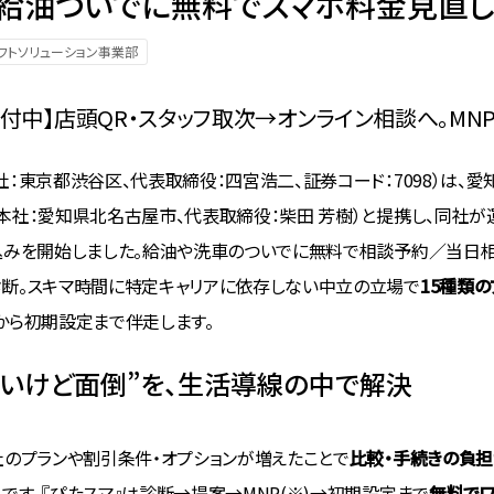
、給油ついでに無料でスマホ料金見直
フトソリューション事業部
付中】店頭QR・スタッフ取次→オンライン相談へ。MN
：東京都渋谷区、代表取締役：四宮浩二、証券コード：7098）は、愛知県内
社：愛知県北名古屋市、代表取締役：柴田 芳樹）と提携し、同社が運営する
込みを開始しました。給油や洗車のついでに無料で相談予約／当日相
断。スキマ時間に特定キャリアに依存しない中立の立場で
15種類
から初期設定まで伴走します。
いけど面倒”を、生活導線の中で解決
社のプランや割引条件・オプションが増えたことで
比較・手続きの負
です。『ぴたスマ』は診断→提案→MNP(※)→初期設定まで
無料でワ