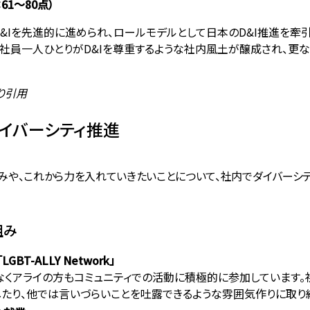
61〜80点）
&Iを先進的に進められ、ロールモデルとして日本のD&I推進を牽
社員一人ひとりがD&Iを尊重するような社内風土が醸成され、更
り引用
イバーシティ推進
みや、これから力を入れていきたいことについて、社内でダイバーシ
組み
BT-ALLY Network」
なくアライの方もコミュニティでの活動に積極的に参加しています
たり、他では言いづらいことを吐露できるような雰囲気作りに取り