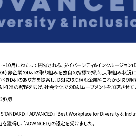
1年7月〜10月にわたって開催される、ダイバーシティ&インクルージョン
の応募企業のD&Iの取り組みを独自の指標で採点し、取組み状況
べきD&Iのあり方を提案し、D&Iに取り組む企業やこれから取り組
D&I推進の裾野を広げ、社会全体でのD&Iムーブメントを加速させて
り引用
NDARD」「ADVANCED」「Best Workplace for Diversity & I
」を獲得し、「ADVANCED」の認定を受けました。