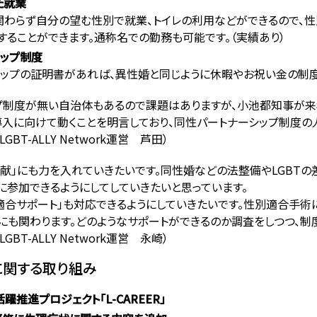
た就業
わらず自分の望む性別で就業、トイレの利用などができるので、
することができます。通称名での勤務も可能です。（実績あり）
ップ制度
ップの証明書があれば、異性婚と同じように休暇やお祝い金の制度
プ制度が無い自治体もあるので課題はありますが、小池都知事が
導入に向けて動くことを明言しており、同性パートナーシップ制度の
BT-ALLY Network運営 芦田）
貢献」にも力を入れていきたいです。同性婚などの法整備やLGBTの
参加できるようにしてしていきたいと思っています。
適合サポート」も対応できるようにしていきたいです。性別適合手
にも関わります。どのようなサポートができるのか調査をしつつ、制
BT-ALLY Network運営 永崎）
に関する取り組み
推進プロジェクト「L-CAREER」