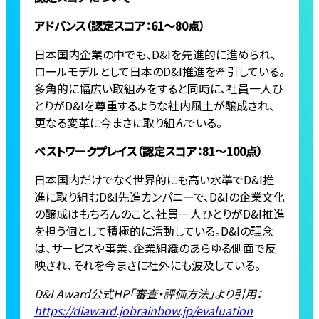
アドバンス（認定スコア：61〜80点）
日本国内企業の中でも、D&Iを先進的に進められ、
ロールモデルとして日本のD&I推進を牽引している。
多角的に幅広い取組みをすると同時に、社員一人ひ
とりがD&Iを尊重するような社内風土が醸成され、
更なる変革に今まさに取り組んでいる。
ベストワークプレイス（認定スコア：81〜100点）
日本国内だけでなく世界的にも高い水準でD&I推
進に取り組むD&I先進カンパニーで、D&Iの企業文化
の醸成はもちろんのこと、社員一人ひとりがD&I推進
を担う個として積極的に活動している。D&Iの理念
は、サービスや事業、企業組織のあらゆる側面で反
映され、それを今まさに社外にも波及している。
D&I Award公式HP「審査・評価方法」より引用：
https://diaward.jobrainbow.jp/evaluation