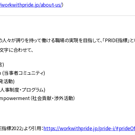
//workwithpride.jp/about-us/
）
の人々が誇りを持って働ける職場の実現を目指して、「PRIDE指標」
各文字に合わせて、
言)
ion (当事者コミュニティ)
(啓発活動)
t (人事制度・プログラム)
/Empowerment（社会貢献・渉外活動）
PRIDE指標2022」より引用：
https://workwithpride.jp/pride-i/#prideOf