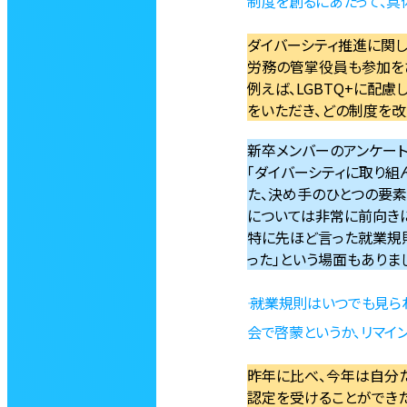
制度を創るにあたって、具
ダイバーシティ推進に関し
労務の管掌役員も参加を
例えば、LGBTQ+に配
をいただき、どの制度を改
新卒メンバーのアンケー
「ダイバーシティに取り組
た、決め手のひとつの要素
については非常に前向き
特に先ほど言った就業規則
った」という場面もありまし
―― 就業規則はいつでも
会で啓蒙というか、リマイ
昨年に比べ、今年は自分
認定を受けることができた