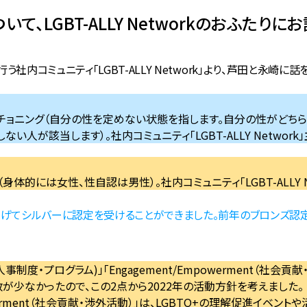
て、LGBT-ALLY Networkのおふたり
う社内コミュニティ「LGBT-ALLY Network」より、芦田と永崎に
チョニング（自分の性を定めない状態を指します。自分の性がどち
人が該当します）。社内コミュニティ「LGBT-ALLY Network」
身体的には女性、性自認は男性）。社内コミュニティ「LGBT-ALLY Ne
クをあげてシルバーに認定を受けることができました。前年のブロンズ認
 (人事制度・プログラム)」「Engagement/Empowerment（社会
が少なかったので、この2点から2022年の活動方針を考えました。
powerment（社会貢献・渉外活動）」は、LGBTQ+の理解促進イベン