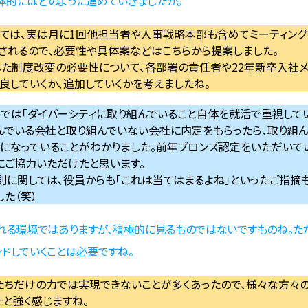
体的にはどのように進めていきましたか。
ては、実は月に1回他担当者や人事戦略本部も含めてミーティング
されるので、必要性や具体案などはこちらから提案しました。
慮した制度改変の必要性について、各部署の責任者や22年新卒入社
良していくか、追加していくかを考えましたね。
トでは「ダイバーシティに取り組んでいること自体を就活で重視して
んでいる会社と取り組んでいない会社に内定をもらったら、取り組ん
になっていることがわかりました。前年ブロンズ認定をいただいて
にご協力いただけたと思います。
に関しては、役員からも「これは当てはまるよね」といったご指摘も
た（笑）
見られる環境ではありますが、積極的に見るものではないですものね。た
ンドしていくことは必要ですね。
たちだけの力では実現できないことが多くあったので、様々な方々
と強く感じますね。