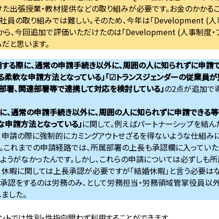
けた出張授業・教材提供などの取り組みが必要です。お金のかかるこ
員の取り組みでは難しい。そのため、今年は「Development (人
ら、今回追加で評価いただけたのは「Development (人事制度・
だと思います。
用する際に、通常の申請手続き以外に、周囲の人に知られずに申請
る柔軟な申請方法となっている」「☑トランスジェンダーの従業員が
部署、関連部署等で連携して対応を検討している」
の2点が追加で
際に、通常の申請手続き以外に、周囲の人に知られずに申請できる等
な申請方法となっている」
に関して。例えばパートナーシップを結ん
、申請の際に強制的にカミングアウトせざるを得ないような仕組みに
か。これまでの申請経路では、所属部署の上長も承認欄に入っていた
ようがなかったんです。しかし、これらの申請については必ずしも
、休暇に関しては上長承認が必要ですが「結婚休暇」と言う必要はな
で承認をするのは労務のみ、として労務担当・労務領域管掌役員以
ました。
ントでは性別・性指向問わず利用することができます