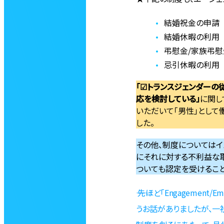
結婚祝金の申請
結婚休暇の利用
弔慰金/家族弔
忌引休暇の利用
「☑トランスジェンダー
応を検討している」
に関し
いただいて「男性」として
した。
その他、制度についてはイ
にそれに対する不利益な取り
ついても認定を受けること
―― 先ほど「Engagem
うお話がありましたが、一