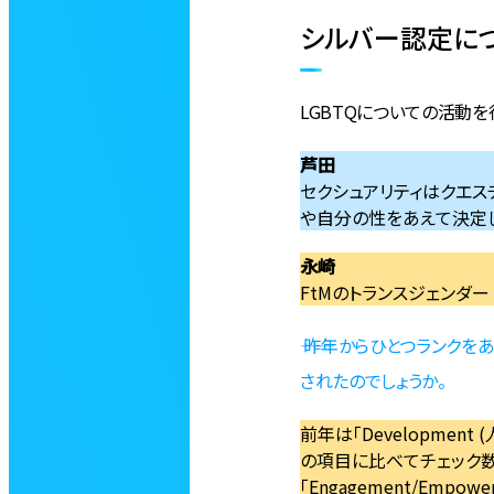
シルバー認定につい
LGBTQについての活動を行
芦田
セクシュアリティはクエス
や自分の性をあえて決定しない
永崎
FtMのトランスジェンダー（
―― 昨年からひとつラン
されたのでしょうか。
前年は「Development
の項目に比べてチェック数
「Engagement/Em